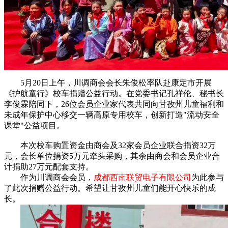
5月20日上午，川调商会会长朱俊松率队赴康定市开展
《护航童行》校车捐赠公益行动。在党委书记孔祥伦、秘书长
李俊霖陪同下，26位会员企业家代表共同向甘孜州儿童福利和
未成年保护中心移交一辆高原专用校车，创新打造"流动安全
课堂"公益项目。
本次校车购置资金由商会及32家会员企业联合捐资32万
元，会长单位捐资5万元牵头采购，其余由商会和会员企业合
计捐助27万元配套支持。
作为
川调商会会员，
成都西南联贸电子有限公司
为此参与
了此次捐赠公益行动。希望让
甘孜州儿童们能开心快乐的成
长。