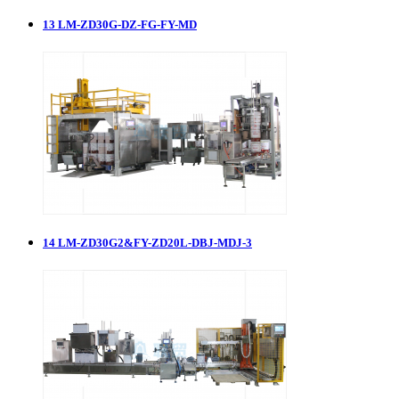
13
LM-ZD30G-DZ-FG-FY-MD
14
LM-ZD30G2&FY-ZD20L-DBJ-MDJ-3