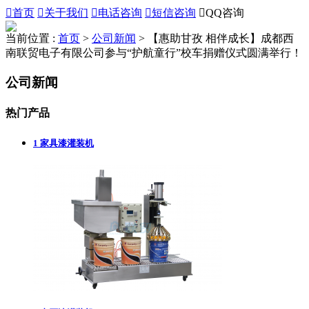

首页

关于我们

电话咨询

短信咨询

QQ咨询
当前位置 :
首页
>
公司新闻
>
【惠助甘孜 相伴成长】成都西
南联贸电子有限公司参与“护航童行”校车捐赠仪式圆满举行！
公司新闻
热门产品
1
家具漆灌装机