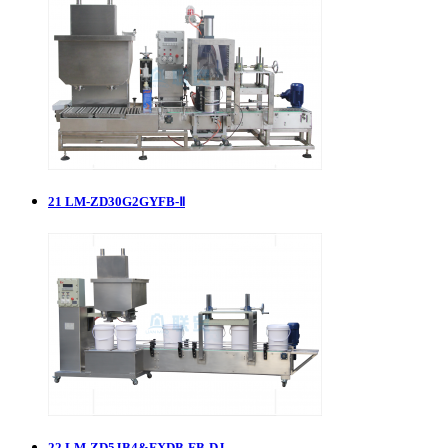
21
LM-ZD30G2GYFB-Ⅱ
22
LM-ZD5JB4&FXDB-FB-DJ