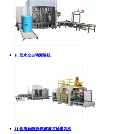
10
胶水全自动灌装线
11
锂电新能源/电解液吨桶灌装机