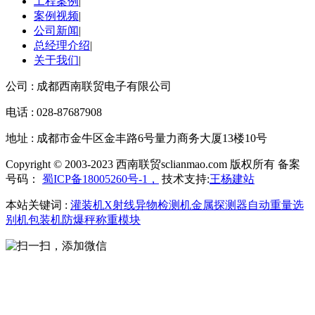
工程案例
|
案例视频
|
公司新闻
|
总经理介绍
|
关于我们
|
公司 : 成都西南联贸电子有限公司
电话 : 028-87687908
地址 : 成都市金牛区金丰路6号量力商务大厦13楼10号
Copyright © 2003-2023 西南联贸sclianmao.com 版权所有 备案
号码：
蜀ICP备18005260号-1，
技术支持:
王杨建站
本站关键词 :
灌装机
X射线异物检测机
金属探测器
自动重量选
别机
包装机
防爆秤
称重模块