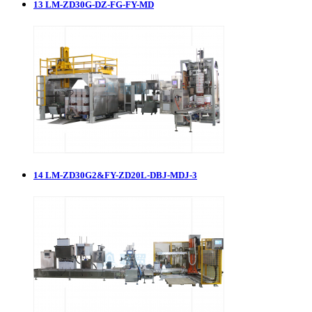
13
LM-ZD30G-DZ-FG-FY-MD
14
LM-ZD30G2&FY-ZD20L-DBJ-MDJ-3