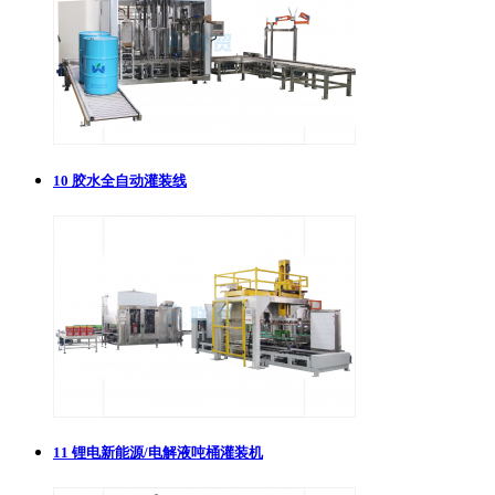
10
胶水全自动灌装线
11
锂电新能源/电解液吨桶灌装机