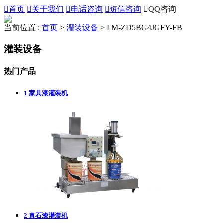

首页

关于我们

电话咨询

短信咨询

QQ咨询
当前位置 :
首页
>
灌装设备
>
LM-ZD5BG4JGFY-FB
灌装设备
热门产品
1
家具漆灌装机
2
真石漆灌装机