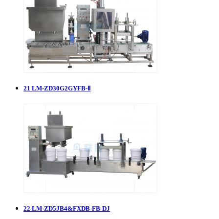
21
LM-ZD30G2GYFB-Ⅱ
22
LM-ZD5JB4&FXDB-FB-DJ