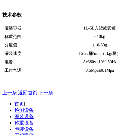
技术参数
灌装容器
1L-5L方罐或圆罐
称重范围
≤10kg
分度值
±10-30g
灌装速度
16-22桶/min（1kg/桶）
电源
Ac380v±10% 50Hz
工作气源
0.5Mpa±0.1Mpa
上一条
返回首页
下一条
首页
|
检测设备
|
灌装设备
|
称重设备
|
包装设备
|