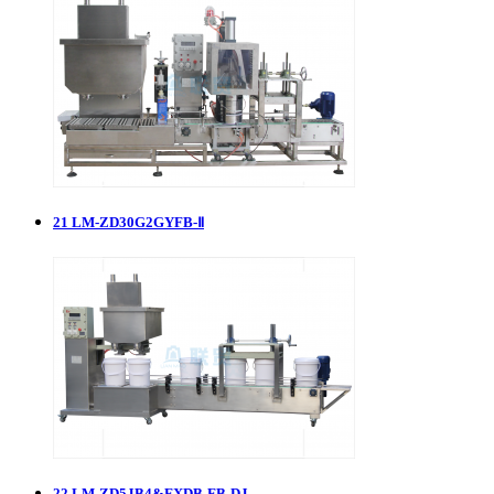
21
LM-ZD30G2GYFB-Ⅱ
22
LM-ZD5JB4&FXDB-FB-DJ