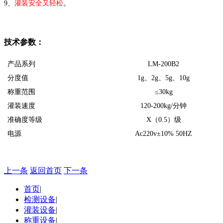
9、
灌装安全又轻松
。
技术参数：
产品系列
LM-200B2
分度值
1g、2g、5g、10g
称重范围
≤30kg
灌装速度
120-200kg/分钟
准确度等级
X（0.5）级
电源
Ac220v±10% 50HZ
上一条
返回首页
下一条
首页
|
检测设备
|
灌装设备
|
称重设备
|