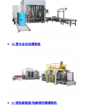
10
胶水全自动灌装线
11
锂电新能源/电解液吨桶灌装机