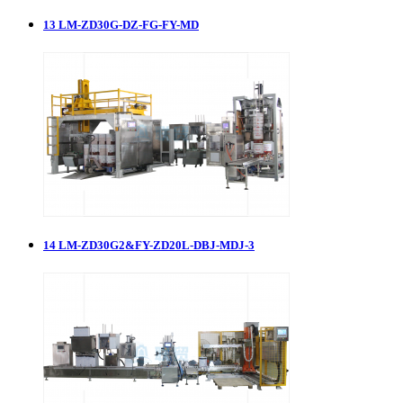
13
LM-ZD30G-DZ-FG-FY-MD
14
LM-ZD30G2&FY-ZD20L-DBJ-MDJ-3