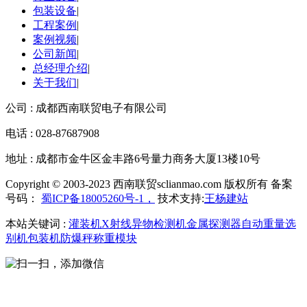
包装设备
|
工程案例
|
案例视频
|
公司新闻
|
总经理介绍
|
关于我们
|
公司 : 成都西南联贸电子有限公司
电话 : 028-87687908
地址 : 成都市金牛区金丰路6号量力商务大厦13楼10号
Copyright © 2003-2023 西南联贸sclianmao.com 版权所有 备案
号码：
蜀ICP备18005260号-1，
技术支持:
王杨建站
本站关键词 :
灌装机
X射线异物检测机
金属探测器
自动重量选
别机
包装机
防爆秤
称重模块