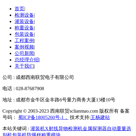
首页
|
检测设备
|
灌装设备
|
称重设备
|
包装设备
|
工程案例
|
案例视频
|
公司新闻
|
总经理介绍
|
关于我们
|
公司 : 成都西南联贸电子有限公司
电话 : 028-87687908
地址 : 成都市金牛区金丰路6号量力商务大厦13楼10号
Copyright © 2003-2023 西南联贸sclianmao.com 版权所有 备案
号码：
蜀ICP备18005260号-1，
技术支持:
王杨建站
本站关键词 :
灌装机
X射线异物检测机
金属探测器
自动重量选
别机
包装机
防爆秤
称重模块