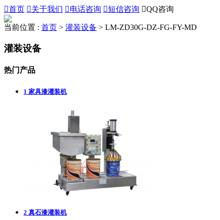

首页

关于我们

电话咨询

短信咨询

QQ咨询
当前位置 :
首页
>
灌装设备
>
LM-ZD30G-DZ-FG-FY-MD
灌装设备
热门产品
1
家具漆灌装机
2
真石漆灌装机