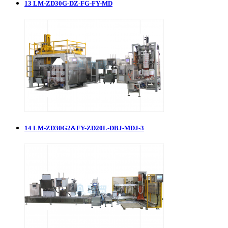
13
LM-ZD30G-DZ-FG-FY-MD
14
LM-ZD30G2&FY-ZD20L-DBJ-MDJ-3