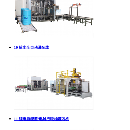
10
胶水全自动灌装线
11
锂电新能源/电解液吨桶灌装机