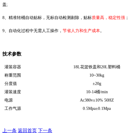
盖;
8、精准转桶自动贴标，无标自动检测剔除，贴标
质量高，稳定性强
；
9、自动化过程中无需人工操作，
节省人力和生产成本
。
技术参数
灌装容器
18L花篮铁盖和20L塑料桶
称重范围
10~30kg
分度值
±20g
灌装速度
10-14桶/min
电源
Ac380v±10% 50HZ
工作气源
0.5Mpa±0.1Mpa
上一条
返回首页
下一条