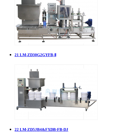
21
LM-ZD30G2GYFB-Ⅱ
22
LM-ZD5JB4&FXDB-FB-DJ